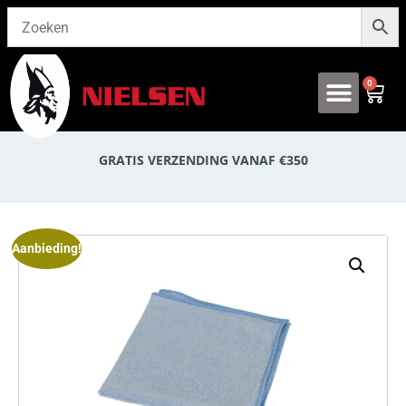
0
Onze producten
GRATIS VERZENDING VANAF €350
Aanbieding!