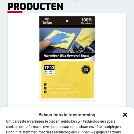
PRODUCTEN
MICROVEZEL WAX DOEK GEEL
Beheer cookie toestemming
Om de beste ervaringen te bieden, gebruiken wij technologieën zoals
€
1.90
EXCL. BTW
cookies om informatie over je apparaat op te slaan en/of te raadplegen.
Door in te stemmen met deze technologieën kunnen wij gegevens zoals
Toevoegen aan winkelwagen