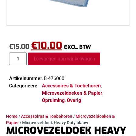
€
10.00
€
15.00
EXCL. BTW
Toevoegen aan winkelwagen
Artikelnummer:
B-476060
Categorieën:
Accessoires & Toebehoren
,
Microvezeldoeken & Papier
,
Opruiming
,
Overig
Home
/
Accessoires & Toebehoren
/
Microvezeldoeken &
Papier
/ Microvezeldoek Heavy Duty blauw
MICROVEZELDOEK HEAVY