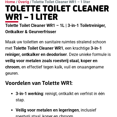
Home
/
Overig
/ Tolette Toilet Cleaner WR1 – 1 liter
TOLETTE TOILET CLEANER
WR1 – 1 LITER
Tolette Toilet Cleaner WR1 – 1L | 3-in-1 Toiletreiniger,
Ontkalker & Geurverfrisser
Maak uw toiletten en sanitaire ruimtes stralend schoon
met
Tolette Toilet Cleaner WR1
, een krachtige
3-in-1
reiniger, ontkalker en deodoriser
. Deze unieke formule is
veilig voor metalen zoals roestvrij staal, koper en
chroom
, en effectief tegen kalk, vuil en onaangename
geuren.
Voordelen van Tolette WR1:
3-in-1 werking
: reinigt, ontkalkt en verfrist in één
stap.
Veilig voor metalen en legeringen
, inclusief
roestvrij staal, koper en chroom.