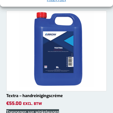
Privacy Policy
Textra – handreinigingscréme
€
55.00
EXCL. BTW
Toevoegen aan winkelwagen