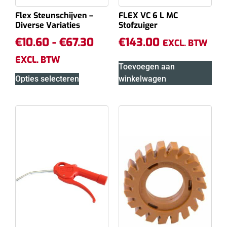
Flex Steunschijven –
FLEX VC 6 L MC
Diverse Variaties
Stofzuiger
€
10.60
-
€
67.30
€
143.00
EXCL. BTW
EXCL. BTW
Toevoegen aan
Opties selecteren
winkelwagen