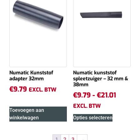
Numatic Kunststof
Numatic kunststof
adapter 32mm
spleetzuiger – 32 mm &
38mm
€
9.79
EXCL. BTW
€
9.79
-
€
21.01
EXCL. BTW
Toevoegen aan
winkelwagen
Opties selecteren
1
2
3
→