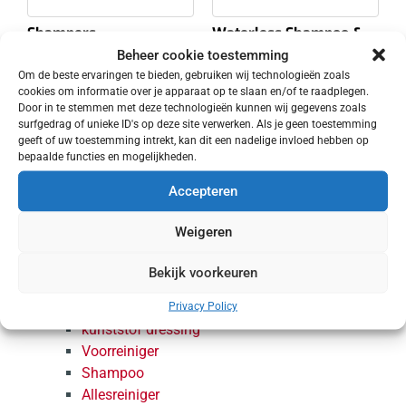
Shampers
Waterless Shampoo &
Shine
Beheer cookie toestemming
€
36.50
-
€
57.10
Om de beste ervaringen te bieden, gebruiken wij technologieën zoals
€
26.15
EXCL. BTW
cookies om informatie over je apparaat op te slaan en/of te raadplegen.
EXCL. BTW
Door in te stemmen met deze technologieën kunnen wij gegevens zoals
Toevoegen aan
surfgedrag of unieke ID's op deze site verwerken. Als je geen toestemming
Opties selecteren
winkelwagen
geeft of uw toestemming intrekt, kan dit een nadelige invloed hebben op
bepaalde functies en mogelijkheden.
Accepteren
Opruiming
Detailing
Weigeren
Exterieur
Bekijk voorkeuren
Wassen & Reinigen
Aluminium cleaner
Privacy Policy
kunststof dressing
Voorreiniger
Shampoo
Allesreiniger