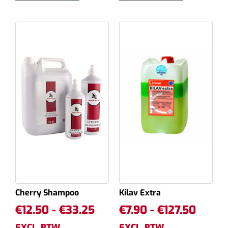
Cherry Shampoo
Kilav Extra
€
12.50
-
€
33.25
€
7.90
-
€
127.50
EXCL. BTW
EXCL. BTW