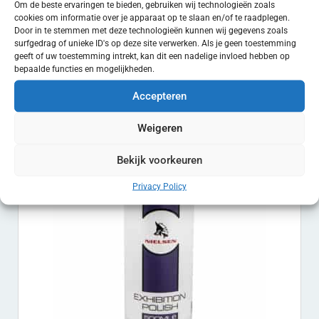
Om de beste ervaringen te bieden, gebruiken wij technologieën zoals
cookies om informatie over je apparaat op te slaan en/of te raadplegen.
Door in te stemmen met deze technologieën kunnen wij gegevens zoals
Cherry Shampoo
surfgedrag of unieke ID's op deze site verwerken. Als je geen toestemming
€
12.50
-
€
33.25
geeft of uw toestemming intrekt, kan dit een nadelige invloed hebben op
EXCL. BTW
bepaalde functies en mogelijkheden.
Opties selecteren
Accepteren
Weigeren
Bekijk voorkeuren
Privacy Policy