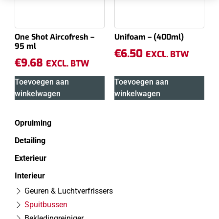
One Shot Aircofresh –
Unifoam – (400ml)
95 ml
€
6.50
EXCL. BTW
€
9.68
EXCL. BTW
Toevoegen aan
Toevoegen aan
winkelwagen
winkelwagen
Opruiming
Detailing
Exterieur
Interieur
Geuren & Luchtverfrissers
Spuitbussen
Bekledingreiniger