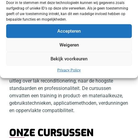
Door in te stemmen met deze technologieën kunnen wij gegevens zoals
CERTIFICATEN
surfgedrag of unieke ID's op deze site verwerken. Als je geen toestemming
geeft of uw toestemming intrekt, kan dit een nadelige invloed hebben op
Geleid door professionals met het volledige
bepaalde functies en mogelijkheden.
assortiment producten, apparatuur, persoonlijke
Accepteren
beschermingsmiddelen (PPE) en expertise. Na
voltooiing krijgen de deelnemers een certificaat om het
Weigeren
individuele niveau van deskundigheid te bevestigen en
te onderbouwen.
Bekijk voorkeuren
Onze cursussen geven een overzicht van hoe een
Privacy Policy
voertuig schoongemaakt kan worden en uitgebreide
uitleg over lak reconditionering, naar de hoogste
standaarden en professionaliteit. De cursussen
omvatten een training in product- en materiaalkeuze,
gebruikstechnieken, applicatiemethoden, verdunningen
en oppervlakte compatibiliteit.
ONZE CURSUSSEN