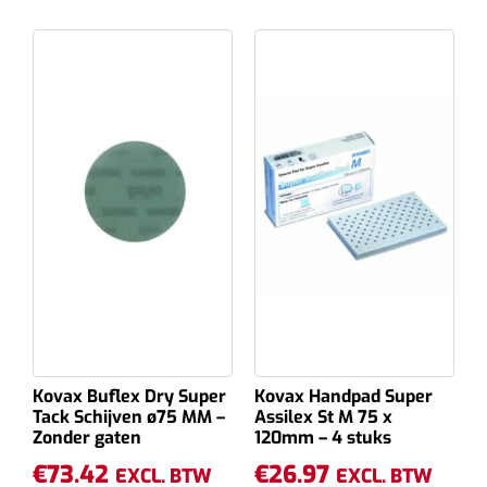
Kovax Buflex Dry Super
Kovax Handpad Super
Tack Schijven ø75 MM –
Assilex St M 75 x
Zonder gaten
120mm – 4 stuks
€
73.42
€
26.97
EXCL. BTW
EXCL. BTW