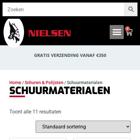
0
Onze producten
GRATIS VERZENDING VANAF €350
Home
/
Schuren & Polijsten
/ Schuurmaterialen
SCHUURMATERIALEN
Toont alle 11 resultaten