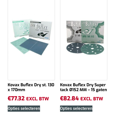
Kovax Buflex Dry st. 130
Kovax Buflex Dry Super
x 170mm
tack Ø152 MM – 15 gaten
€
77.32
€
82.84
EXCL. BTW
EXCL. BTW
Opties selecteren
Opties selecteren