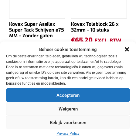
Kovax Super Assilex
Kovax Toleblock 26 x
Super Tack Schijven ø75
32mm – 10 stuks
MM – Zonder gaten
€
65.20
EXCL. BTW
€
60.57
EXCL. BTW
Beheer cookie toestemming
Toevoegen aan
Om de beste ervaringen te bieden, gebruiken wij technologieën zoals
Opties selecteren
winkelwagen
cookies om informatie over je apparaat op te slaan en/of te raadplegen.
Door in te stemmen met deze technologieën kunnen wij gegevens zoals
surfgedrag of unieke ID's op deze site verwerken. Als je geen toestemming
geeft of uw toestemming intrekt, kan dit een nadelige invloed hebben op
bepaalde functies en mogelijkheden.
Accepteren
Weigeren
Bekijk voorkeuren
Privacy Policy