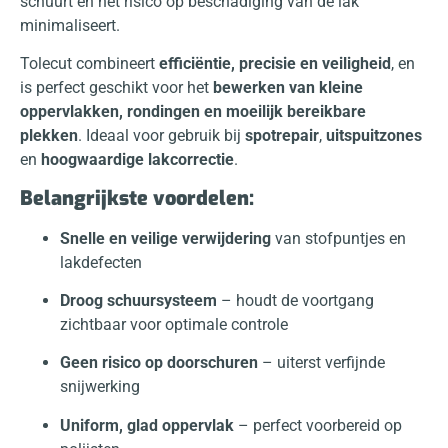
schuurt en het risico op beschadiging van de lak
minimaliseert.
Tolecut combineert
efficiëntie, precisie en veiligheid
, en
is perfect geschikt voor het
bewerken van kleine
oppervlakken, rondingen en moeilijk bereikbare
plekken
. Ideaal voor gebruik bij
spotrepair
,
uitspuitzones
en
hoogwaardige lakcorrectie
.
Belangrijkste voordelen:
Snelle en veilige verwijdering
van stofpuntjes en
lakdefecten
Droog schuursysteem
– houdt de voortgang
zichtbaar voor optimale controle
Geen risico op doorschuren
– uiterst verfijnde
snijwerking
Uniform, glad oppervlak
– perfect voorbereid op