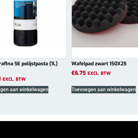
afina SE polijstpasta (1L)
Wafelpad zwart 150X25
€
6.75
EXCL. BTW
1
EXCL. BTW
gen aan winkelwagen
Toevoegen aan winkelwagen