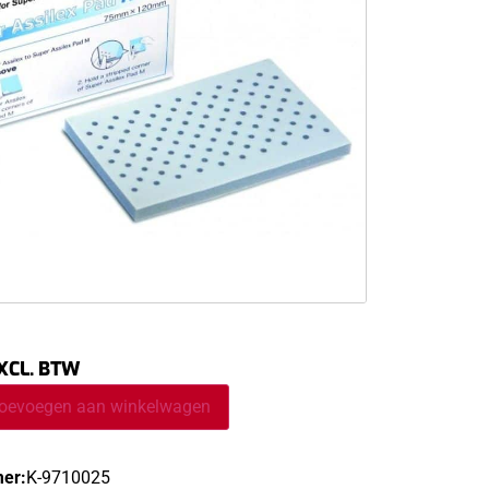
XCL. BTW
oevoegen aan winkelwagen
er:
K-9710025