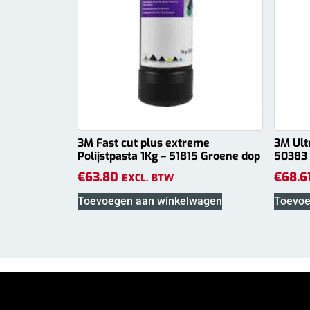
3M Fast cut plus extreme
3M Ultr
Polijstpasta 1Kg – 51815 Groene dop
50383
€
63.80
€
68.6
EXCL. BTW
Toevoegen aan winkelwagen
Toevoe