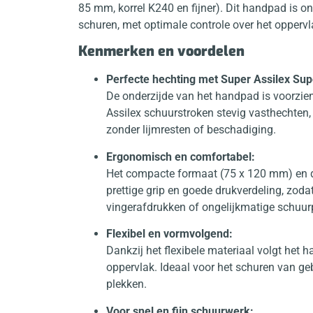
85 mm, korrel K240 en fijner). Dit handpad is o
schuren, met optimale controle over het oppervl
Kenmerken en voordelen
Perfecte hechting met Super Assilex Sup
De onderzijde van het handpad is voorzie
Assilex schuurstroken stevig vasthechten,
zonder lijmresten of beschadiging.
Ergonomisch en comfortabel:
Het compacte formaat (75 x 120 mm) en d
prettige grip en goede drukverdeling, zod
vingerafdrukken of ongelijkmatige schuur
Flexibel en vormvolgend:
Dankzij het flexibele materiaal volgt het
oppervlak. Ideaal voor het schuren van ge
plekken.
Voor snel en fijn schuurwerk: