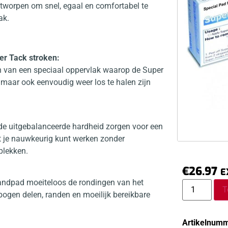
ntworpen om snel, egaal en comfortabel te
ak.
er Tack stroken:
n van een speciaal oppervlak waarop de Super
 maar ook eenvoudig weer los te halen zijn
e uitgebalanceerde hardheid zorgen voor een
at je nauwkeurig kunt werken zonder
plekken.
€
26.97
E
 handpad moeiteloos de rondingen van het
T
bogen delen, randen en moeilijk bereikbare
Artikelnumm