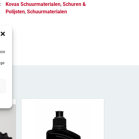
:
Kovax Schuurmaterialen
,
Schuren &
Polijsten
,
Schuurmaterialen
eze
ige