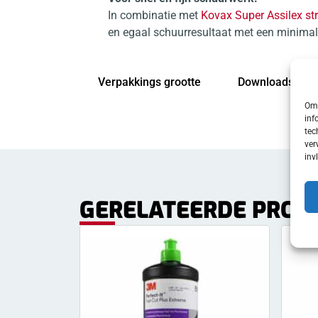
In combinatie met
Kovax Super Assilex st
en egaal schuurresultaat met een minima
Verpakkings grootte
Downloads
Om 
inf
tec
ver
inv
GERELATEERDE PROD