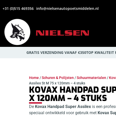
+31 (0)515 469356
info@nielsenautopoetsmiddelen.nl
GRATIS VERZENDING VANAF €350
TOP KWALITEIT
Home
/
Schuren & Polijsten
/
Schuurmaterialen
/
Kov
Assilex St M 75 x 120mm – 4 stuks
KOVAX HANDPAD SUPE
X 120MM – 4 STUKS
De
Kovax Handpad Super Assilex
is een profes
speciaal ontwikkeld voor gebruik met
Kovax Sup