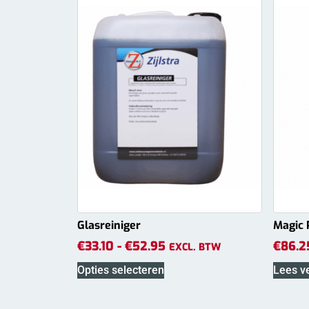
Glasreiniger
Magic 
€
33.10
-
€
52.95
€
86.2
EXCL. BTW
Opties selecteren
Lees v