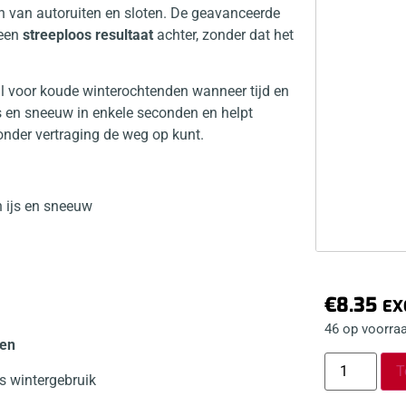
eren van autoruiten en sloten. De geavanceerde
 een
streeploos resultaat
achter, zonder dat het
al voor koude winterochtenden wanneer tijd en
js en sneeuw in enkele seconden en helpt
zonder vertraging de weg op kunt.
n ijs en sneeuw
€
8.35
EX
46 op voorra
ten
T
ks wintergebruik