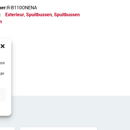
er:
R-B110ONENA
:
Exterieur
,
Spuitbussen
,
Spuitbussen
n
eze
ige