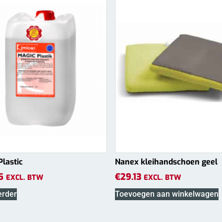
Plastic
Nanex kleihandschoen geel
5
€
29.13
EXCL. BTW
EXCL. BTW
erder
Toevoegen aan winkelwagen