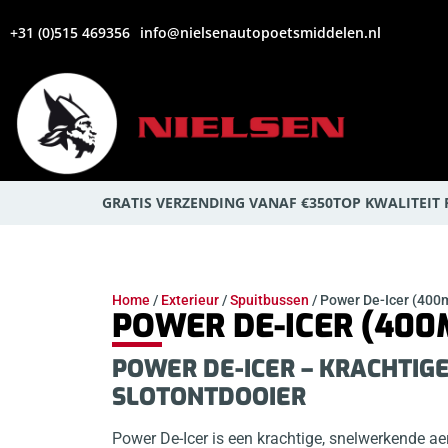
+31 (0)515 469356
info@nielsenautopoetsmiddelen.nl
GRATIS VERZENDING VANAF €350
TOP KWALITEIT
Home
/
Exterieur
/
Spuitbussen
/ Power De-Icer (400
POWER DE-ICER (400
POWER DE-ICER – KRACHTIGE
SLOTONTDOOIER
Power De-Icer is een krachtige, snelwerkende ae