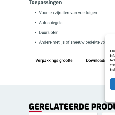
Toepassingen
Voor- en zijruiten van voertuigen
Autospiegels
Deursloten
Andere met ijs of sneeuw bedekte voertui
Om 
inf
Verpakkings grootte
Downloads
tec
ver
inv
GERELATEERDE PROD