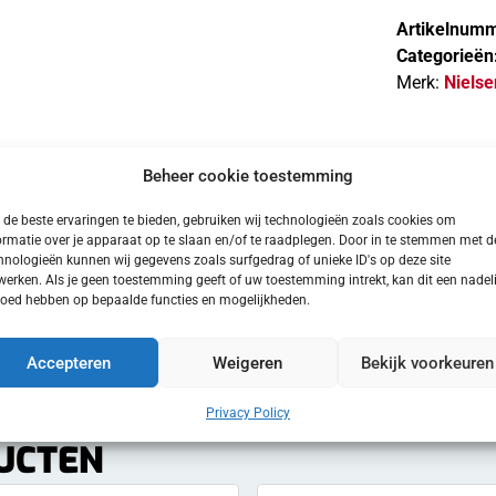
Artikelnumm
Categorieën
Merk:
Nielse
Beheer cookie toestemming
goppervlakken
de beste ervaringen te bieden, gebruiken wij technologieën zoals cookies om
ormatie over je apparaat op te slaan en/of te raadplegen. Door in te stemmen met d
Gebruikshandleiding
hnologieën kunnen wij gegevens zoals surfgedrag of unieke ID's op deze site
werken. Als je geen toestemming geeft of uw toestemming intrekt, kan dit een nadel
loed hebben op bepaalde functies en mogelijkheden.
Accepteren
Weigeren
Bekijk voorkeuren
Privacy Policy
UCTEN