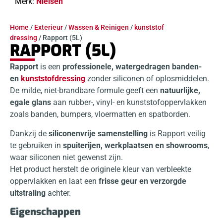
Merk:
Nielsen
Home
/
Exterieur
/
Wassen & Reinigen
/
kunststof
dressing
/ Rapport (5L)
RAPPORT (5L)
Rapport
is een
professionele, watergedragen banden-
en
kunststofdressing
zonder siliconen of oplosmiddelen.
De milde, niet-brandbare formule geeft een
natuurlijke,
egale glans
aan rubber-, vinyl- en kunststofoppervlakken
zoals banden, bumpers, vloermatten en spatborden.
Dankzij de
siliconenvrije samenstelling
is Rapport veilig
te gebruiken in
spuiterijen, werkplaatsen en showrooms
,
waar siliconen niet gewenst zijn.
Het product herstelt de originele kleur van verbleekte
oppervlakken en laat een
frisse geur en verzorgde
uitstraling
achter.
Eigenschappen