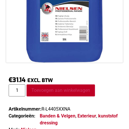
€
31.14
EXCL. BTW
Toevoegen aan winkelwagen
Artikelnummer:
R-L4405XXNA
Categorieën:
Banden & Velgen
,
Exterieur
,
kunststof
dressing