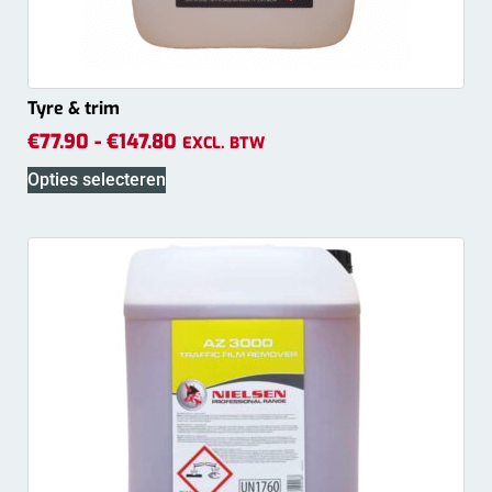
Tyre & trim
€
77.90
-
€
147.80
EXCL. BTW
Opties selecteren