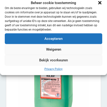
Beheer cookie toestemming
Om de beste ervaringen te bieden, gebruiken wij technologieën zoals
cookies om informatie over je apparaat op te slaan en/of te raadplegen.
Door in te stemmen met deze technologieën kunnen wij gegevens zoals
Reflex wash and wax foam
surfgedrag of unieke ID's op deze site verwerken. Als je geen toestemming
geeft of uw toestemming intrekt, kan dit een nadelige invloed hebben op
€
148.75
EXCL. BTW
bepaalde functies en mogelijkheden.
Toevoegen aan winkelwagen
Accepteren
Weigeren
Bekijk voorkeuren
Privacy Policy