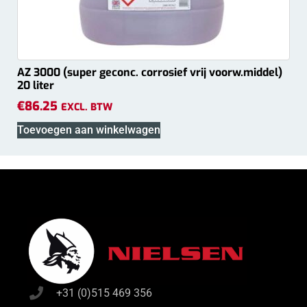
AZ 3000 (super geconc. corrosief vrij voorw.middel)
20 liter
€
86.25
EXCL. BTW
Toevoegen aan winkelwagen
+31 (0)515 469 356