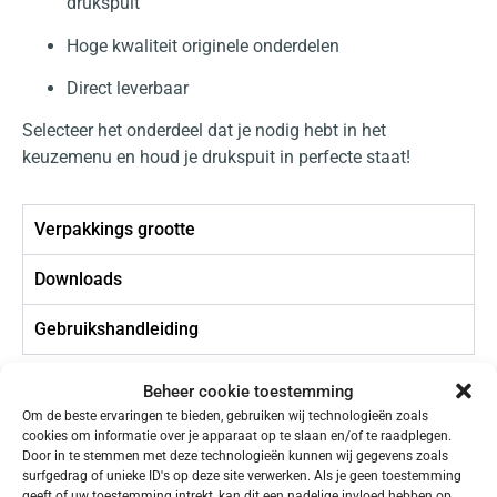
drukspuit
Hoge kwaliteit originele onderdelen
Direct leverbaar
Selecteer het onderdeel dat je nodig hebt in het
keuzemenu en houd je drukspuit in perfecte staat!
Verpakkings grootte
Downloads
Gebruikshandleiding
Beheer cookie toestemming
Om de beste ervaringen te bieden, gebruiken wij technologieën zoals
GERELATEERDE
cookies om informatie over je apparaat op te slaan en/of te raadplegen.
Door in te stemmen met deze technologieën kunnen wij gegevens zoals
PRODUCTEN
surfgedrag of unieke ID's op deze site verwerken. Als je geen toestemming
geeft of uw toestemming intrekt, kan dit een nadelige invloed hebben op