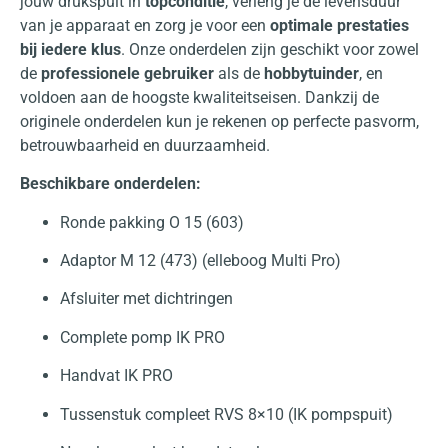
jouw drukspuit in
topconditie
, verleng je de levensduur
van je apparaat en zorg je voor een
optimale prestaties
bij iedere klus
. Onze onderdelen zijn geschikt voor zowel
de
professionele gebruiker
als de
hobbytuinder
, en
voldoen aan de hoogste kwaliteitseisen. Dankzij de
originele onderdelen kun je rekenen op perfecte pasvorm,
betrouwbaarheid en duurzaamheid.
Beschikbare onderdelen:
Ronde pakking O 15 (603)
Adaptor M 12 (473) (elleboog Multi Pro)
Afsluiter met dichtringen
Complete pomp IK PRO
Handvat IK PRO
Tussenstuk compleet RVS 8×10 (IK pompspuit)