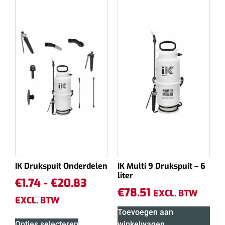
IK Drukspuit Onderdelen
IK Multi 9 Drukspuit – 6
liter
€
1.74
-
€
20.83
€
78.51
EXCL. BTW
EXCL. BTW
Toevoegen aan
Opties selecteren
winkelwagen