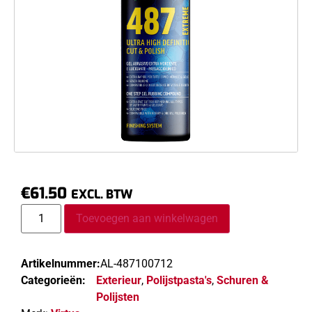
€
61.50
EXCL. BTW
Toevoegen aan winkelwagen
Artikelnummer:
AL-487100712
Categorieën:
Exterieur
,
Polijstpasta's
,
Schuren &
Polijsten