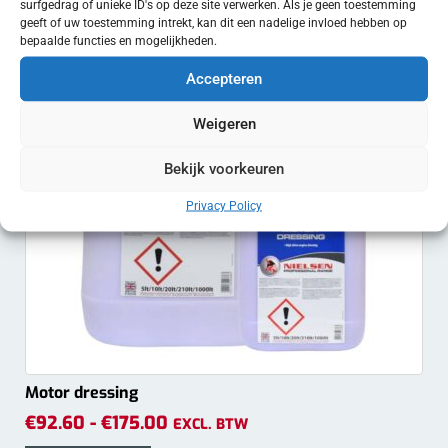
Lees verder
surfgedrag of unieke ID's op deze site verwerken. Als je geen toestemming
geeft of uw toestemming intrekt, kan dit een nadelige invloed hebben op
bepaalde functies en mogelijkheden.
Accepteren
Weigeren
Bekijk voorkeuren
Privacy Policy
Motor dressing
€
92.60
-
€
175.00
EXCL. BTW