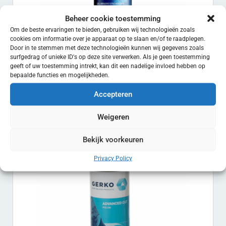
Beheer cookie toestemming
Om de beste ervaringen te bieden, gebruiken wij technologieën zoals
cookies om informatie over je apparaat op te slaan en/of te raadplegen.
Door in te stemmen met deze technologieën kunnen wij gegevens zoals
surfgedrag of unieke ID's op deze site verwerken. Als je geen toestemming
geeft of uw toestemming intrekt, kan dit een nadelige invloed hebben op
Virtus 487 UHD cut & polish
bepaalde functies en mogelijkheden.
€
61.50
EXCL. BTW
Accepteren
Toevoegen aan winkelwagen
Weigeren
Bekijk voorkeuren
Privacy Policy