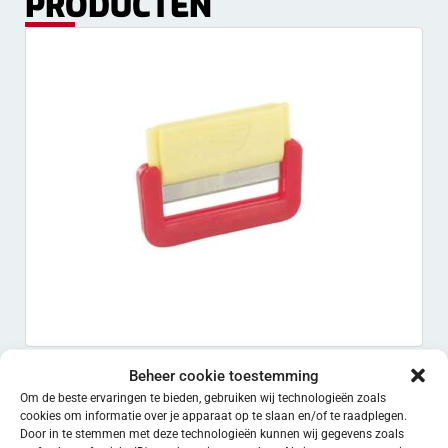
PRODUCTEN
Thornmesje doos
Beheer cookie toestemming
€
19.50
EXCL. BTW
Om de beste ervaringen te bieden, gebruiken wij technologieën zoals
cookies om informatie over je apparaat op te slaan en/of te raadplegen.
Toevoegen aan winkelwagen
Door in te stemmen met deze technologieën kunnen wij gegevens zoals