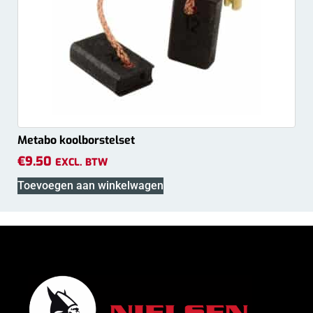
Metabo koolborstelset
€
9.50
EXCL. BTW
Toevoegen aan winkelwagen