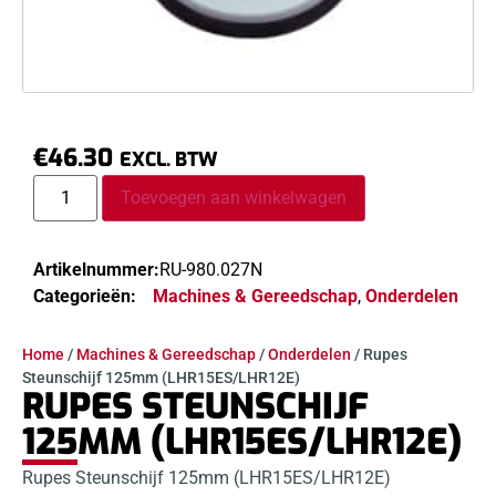
€
46.30
EXCL. BTW
Toevoegen aan winkelwagen
Artikelnummer:
RU-980.027N
Categorieën:
Machines & Gereedschap
,
Onderdelen
Home
/
Machines & Gereedschap
/
Onderdelen
/ Rupes
Steunschijf 125mm (LHR15ES/LHR12E)
RUPES STEUNSCHIJF
125MM (LHR15ES/LHR12E)
Rupes Steunschijf 125mm (LHR15ES/LHR12E)