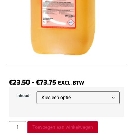
€
23.50
-
€
73.75
EXCL. BTW
Inhoud
Toevoegen aan winkelwagen