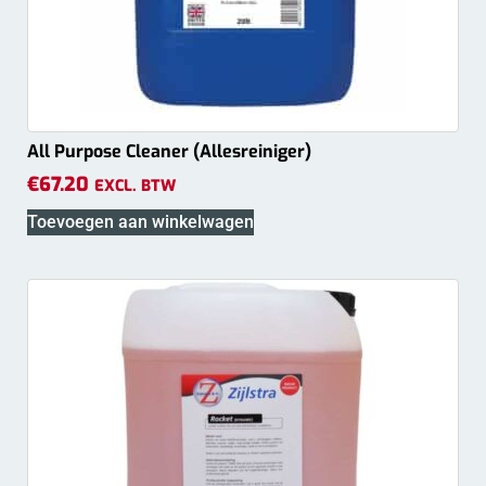
All Purpose Cleaner (Allesreiniger)
€
67.20
EXCL. BTW
Toevoegen aan winkelwagen