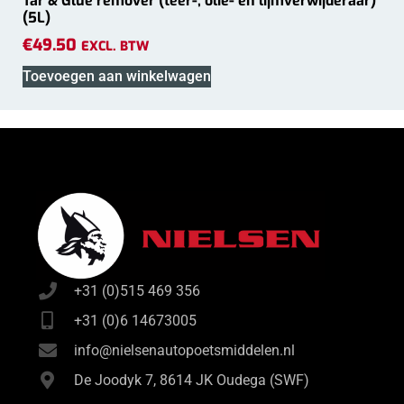
Tar & Glue remover (teer-, olie- en lijmverwijderaar)
(5L)
€
49.50
EXCL. BTW
Toevoegen aan winkelwagen
+31 (0)515 469 356
+31 (0)6 14673005
info@nielsenautopoetsmiddelen.nl
De Joodyk 7, 8614 JK Oudega (SWF)