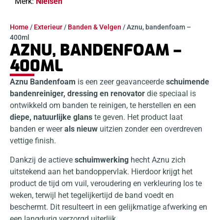
Merk:
Nielsen
Home
/
Exterieur
/
Banden & Velgen
/ Aznu, bandenfoam –
400ml
AZNU, BANDENFOAM –
400ML
Aznu Bandenfoam
is een zeer geavanceerde
schuimende
bandenreiniger, dressing en renovator
die speciaal is
ontwikkeld om banden te reinigen, te herstellen en een
diepe, natuurlijke glans
te geven. Het product laat
banden er weer
als nieuw
uitzien zonder een overdreven
vettige finish.
Dankzij de actieve
schuimwerking
hecht Aznu zich
uitstekend aan het bandoppervlak. Hierdoor krijgt het
product de tijd om vuil, veroudering en verkleuring los te
weken, terwijl het tegelijkertijd de band voedt en
beschermt. Dit resulteert in een gelijkmatige afwerking en
een langdurig verzorgd uiterlijk.